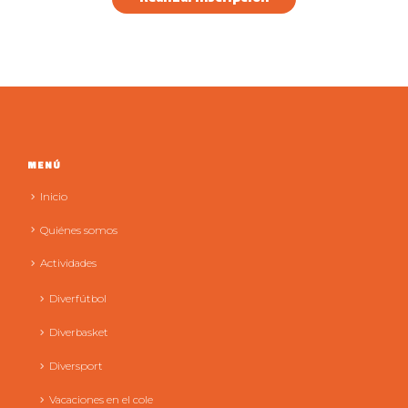
MENÚ
Inicio
Quiénes somos
Actividades
Diverfútbol
Diverbasket
Diversport
Vacaciones en el cole