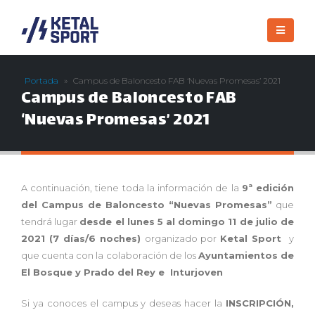
Portada
»
Campus de Baloncesto FAB ‘Nuevas Promesas’ 2021
Campus de Baloncesto FAB
‘Nuevas Promesas’ 2021
A continuación, tiene toda la información de la
9ª edición
del Campus de Baloncesto “Nuevas Promesas”
que
tendrá lugar
desde el lunes 5 al domingo 11 de julio de
2021 (7 días/6 noches)
organizado por
Ketal Sport
y
que cuenta con la colaboración de los
Ayuntamientos de
El Bosque y Prado del Rey e Inturjoven
Si ya conoces el campus y deseas hacer la
INSCRIPCIÓN,