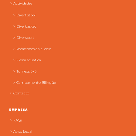
Actividades
Diverfútbol
Diverbasket
Diversport
Vacaciones en el cole
Fiesta acuática
Torneos 3×3
Campamento Bilingüe
Contacto
EMPRESA
FAQs
Aviso Legal