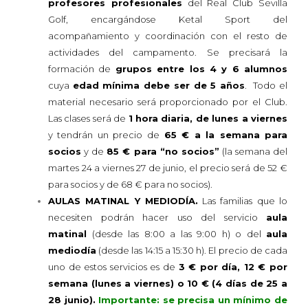
profesores profesionales
del Real Club Sevilla
Golf, encargándose Ketal Sport del
acompañamiento y coordinación con el resto de
actividades del campamento. Se precisará la
formación de
grupos entre los 4 y 6 alumnos
cuya
edad mínima debe ser de 5 años
. Todo el
material necesario será proporcionado por el Club.
Las clases será de
1 hora diaria, de lunes a viernes
y tendrán un precio de
65 € a la semana para
socios
y de
85 € para “no socios”
(la semana del
martes 24 a viernes 27 de junio, el precio será de 52 €
para socios y de 68 € para no socios).
AULAS MATINAL Y MEDIODÍA.
Las familias que lo
necesiten podrán hacer uso del servicio
aula
matinal
(desde las 8:00 a las 9:00 h) o del
aula
mediodía
(desde las 14:15 a 15:30 h). El precio de cada
uno de estos servicios es de
3 € por día, 12 € por
semana (lunes a viernes) o 10 € (4 días de 25 a
28 junio).
Importante: se precisa un mínimo de