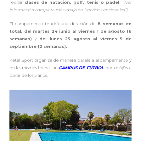
recibir
clases de natación, golf, tenis o pádel
.
(ver
información completa más abajo en “servicios opcionales”)
El campamento tendrá una duración de
8 semanas en
total, del martes 24 junio al viernes 1 de agosto (6
semanas)
y
del lunes 25 agosto al viernes 5 de
septiembre (2 semanas).
Ketal Sport organiza de manera paralela al campamento y
en las mismas fechas un
CAMPUS DE FÚTBOL
para niñ@s a
partir de los 5 años.