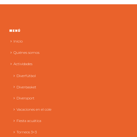
MENÚ
Inicio
Quiénes somos
Actividades
Diverfútbol
Diverbasket
Diversport
Vacaciones en el cole
Fiesta acuática
Torneos 3×3