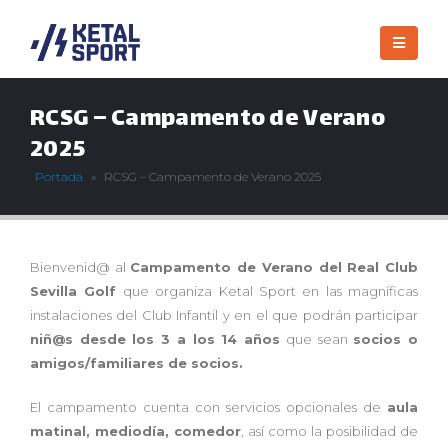
RCSG – Campamento de Verano
2025
Portada
»
RCSG – Campamento de Verano 2025
Bienvenid@ al
Campamento de Verano del Real Club
Sevilla Golf
que organiza Ketal Sport en las magníficas
instalaciones del Club Infantil y en el que podrán participar
niñ@s desde los 3 a los 14 años
que sean
socios o
amigos/familiares de socios.
El campamento cuenta con servicios opcionales de
aula
matinal, mediodía, comedor
, así como la posibilidad de