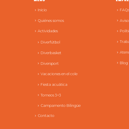
MENÚ
EMPRE
Inicio
FAQ
Quiénes somos
Aviso
Actividades
Polít
Traba
Diverfútbol
Atenc
Diverbasket
Blog
Diversport
Vacaciones en el cole
Fiesta acuática
Torneos 3×3
Campamento Bilingüe
Contacto