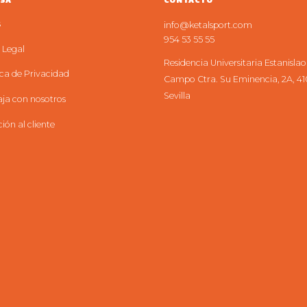
SA
CONTACTO
s
info@ketalsport.com
954 53 55 55
 Legal
Residencia Universitaria Estanislao
ica de Privacidad
Campo Ctra. Su Eminencia, 2A, 41
Sevilla
ja con nosotros
ión al cliente