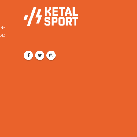
 del
013