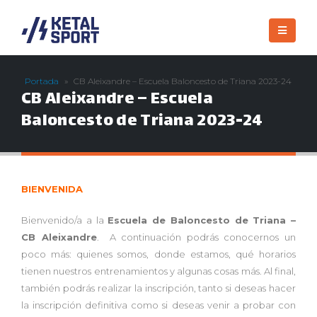
Portada
»
CB Aleixandre – Escuela Baloncesto de Triana 2023-24
CB Aleixandre – Escuela
Baloncesto de Triana 2023-24
BIENVENIDA
Bienvenido/a a la
Escuela de Baloncesto de Triana –
CB Aleixandre
. A continuación podrás conocernos un
poco más: quienes somos, donde estamos, qué horarios
tienen nuestros entrenamientos y algunas cosas más. Al final,
también podrás realizar la inscripción, tanto si deseas hacer
la inscripción definitiva como si deseas venir a probar con