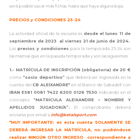
será posible sacar más fichas hasta que haya alguna baja.
PRECIOS y CONDICIONES 23-24
La actividad oficial de la escuela es
desde el lunes 11 de
septiembre de 2023 al viernes 21 de junio de 2024.
Los
precios y condiciones
para la temporada 23-24 son
las mismas que en la pasada temporada y son las siguientes:
1.- MATRÍCULA DE INSCRIPCIÓN (obligatoria) de 20 €
como
“socio deportivo”
que deberá ser ingresada en la
cuenta del
CB ALEIXANDRE*
en el Banco de Sabadell con
IBAN ES81 0081 7422 6200 0126 7530
indicando en el
concepto
“MATRICULA ALEIXANDRE – NOMBRE Y
APELLIDOS JUGADOR/A”.
El comprobante deberá
enviarse por email a
info@ketalsport.com
*MUY IMPORTANTE: es esta cuenta SOLAMENTE SE
DEBERÁ INGRESAR LA MATRÍCULA, no pudiéndose
realizar NINGÚN OTRO INGRESO correspondiente a