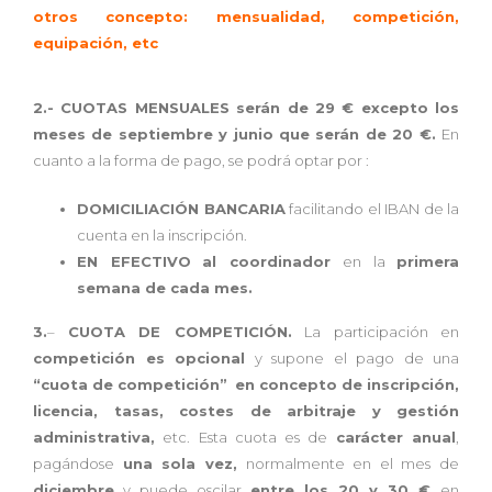
otros concepto: mensualidad, competición,
equipación, etc
2.- CUOTAS MENSUALES serán de 29 € excepto los
meses de septiembre y junio que serán de 20 €.
En
cuanto a la forma de pago, se podrá optar por :
DOMICILIACIÓN BANCARIA
facilitando el IBAN de la
cuenta en la inscripción.
EN EFECTIVO
al coordinador
en la
primera
semana de cada mes.
3.
–
CUOTA DE COMPETICIÓN.
La participación en
competición es opcional
y supone el pago de una
“cuota de competición”
en concepto de inscripción,
licencia, tasas, costes de arbitraje y gestión
administrativa,
etc. Esta cuota es de
carácter anual
,
pagándose
una sola vez,
normalmente en el mes de
diciembre
y puede oscilar
entre los 20 y 30 €
en