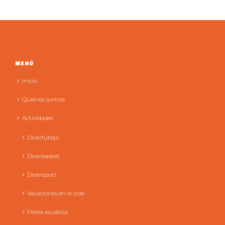
MENÚ
Inicio
Quiénes somos
Actividades
Diverfútbol
Diverbasket
Diversport
Vacaciones en el cole
Fiesta acuática