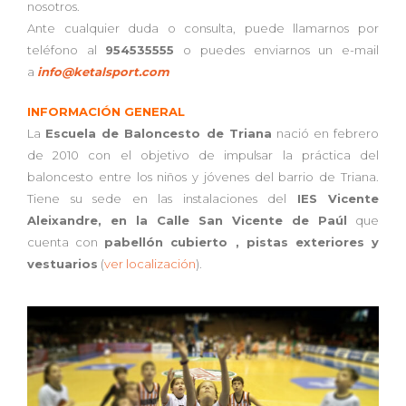
nosotros.
Ante cualquier duda o consulta, puede llamarnos por
teléfono al
954535555
o puedes enviarnos un e-mail
a
info@ketalsport.com
INFORMACIÓN GENERAL
La
Escuela de Baloncesto de Triana
nació en febrero
de 2010 con el objetivo de impulsar la práctica del
baloncesto entre los niños y jóvenes del barrio de Triana.
Tiene su sede en las instalaciones del
IES Vicente
Aleixandre, en la Calle San Vicente de Paúl
que
cuenta con
pabellón cubierto , pistas exteriores y
vestuarios
(
ver localización
).