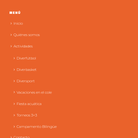
MENÚ
Inicio
Quiénes somos
Actividades
Diverfútbol
Diverbasket
Diversport
Vacaciones en el cole
Fiesta acuática
Torneos 3×3
Campamento Bilingüe
Contacto