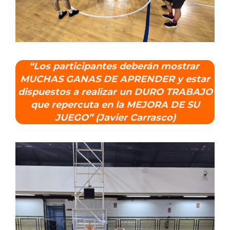
“Los participantes deberán mostrar
MUCHAS GANAS DE APRENDER y estar
dispuestos a realizar un DURO TRABAJO
que repercuta en la MEJORA DE SU
JUEGO” (
Javier Carrasco)